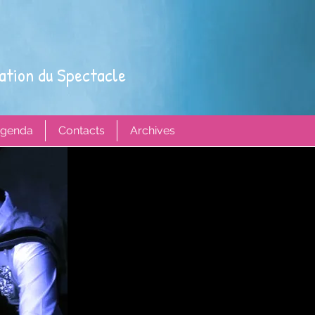
ation du Spectacle
genda
Contacts
Archives