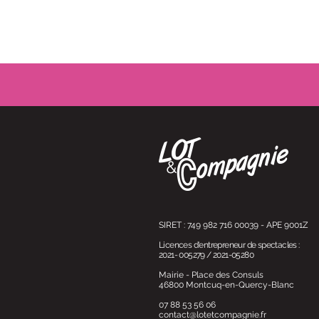
SIRET : 749 982 716 00039 - APE 9001
Z
Licences d'entrepreneur de spectacles :
2021- 005279 / 2021-05280
Mairie - Place des Consuls
46800 Montcuq-en-Quercy-Blanc
07 88 53 56 06
contact@lotetcompagnie.fr