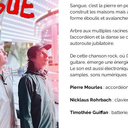
Sangue, c’est la pierre en pe
construit les maisons mais a
forme éboulis et avalanche
Arbre aux multiples racines, 
l’accordéon et la danse se 
autoroute jubilatoire.
De cette chanson rock, où l
guitare, émerge une énergie
Le son est aussi électroniq
samples, sons numériques tr
Pierre Mourles
: accordéon
Nicklaus Rohrbach
: clavie
Timothée Guiffan
: batterie