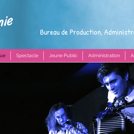
Bureau de Production, Administr
ue
Spectacle
Jeune Public
Administration
A