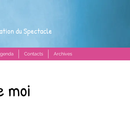
ation du Spectacle
genda
Contacts
Archives
e moi