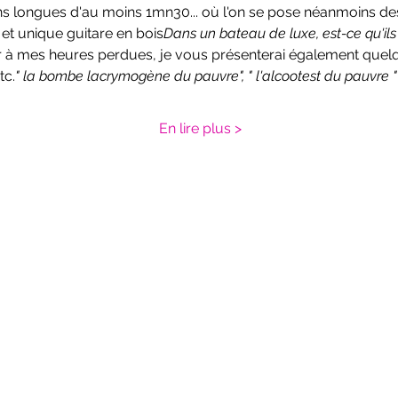
ns longues d'au moins 1mn30... où l'on se pose néanmoins des
t unique guitare en bois
Dans un bateau de luxe, est-ce qu'ils 
ur à mes heures perdues, je vous présenterai également quelqu
etc.
" la bombe lacrymogène du pauvre", " l'alcootest du pauvre "
En lire plus >