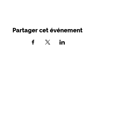
Partager cet événement
SIRET :
749 982 716 00039
- APE 9001
Z
Licences d'entrepreneur de spectacles :