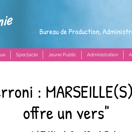
Bureau de Production, Administr
ue
Spectacle
Jeune Public
Administration
A
erroni : MARSEILLE(S)
offre un vers"