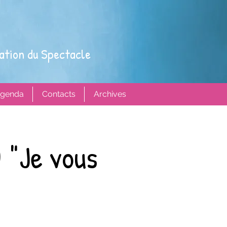
ation du Spectacle
genda
Contacts
Archives
 "Je vous