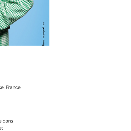
se, France
e dans
et