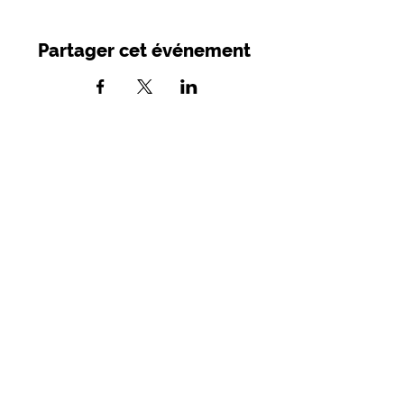
Partager cet événement
SIRET :
749 982 716 00039
- APE 9001
Z
Licences d'entrepreneur de spectacles :
2021- 005279 / 2021-05280
Mairie - Place des Consuls