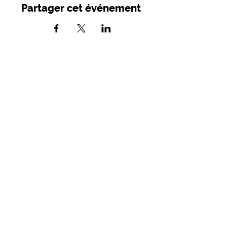
Partager cet événement
SIRET :
749 982 716 00039
- APE 9001
Z
Licences d'entrepreneur de spectacles :
2021- 005279 / 2021-05280
Mairie - Place des Consuls
46800 Montcuq-en-Quercy-Blanc
07 88 53 56 06