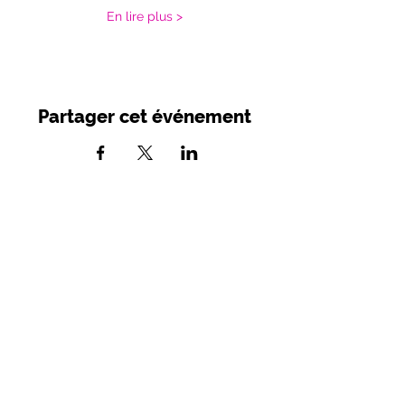
En lire plus >
Partager cet événement
SIRET :
749 982 716 00039
- APE 9001
Z