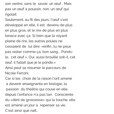
son ventre, sans le  savoir, un œuf . Mais 
pas un œuf à poussin, non, un œuf qui 
rigolait. 

Seulement, au fil des jours, l'œuf s'est 
développé en elle, il est  devenu de plus 
en plus gros, et le rire de plus en plus 
tenace avec ça. Si bien que la voyant 
pleine de rire, les autres poules ne 
cessaient de  lui dire: «enfin...tu ne peux 
pas rester comme ça, bon sang... Ponds-
le,  cet œuf.». Oui, aussi brouillé soit-il, cet 
œuf, il fallait que je le ponde.»

Ainsi peut se résumer le parcours de 
Nicole Ferroni.

Car si les  choix de la raison l'ont amené 
 à devenir enseignante en biologie, la 
 passion  du théâtre qui couve en elle 
depuis l'enfance n'a pas tari.  Consciente 
du «déni de grossesse» qui la touche, elle 
est amené un jour à  repenser sa vie. 

C'est ainsi que naît…