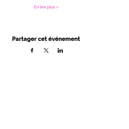
En lire plus >
Partager cet événement
SIRET :
749 982 716 00039
- APE 9001
Z