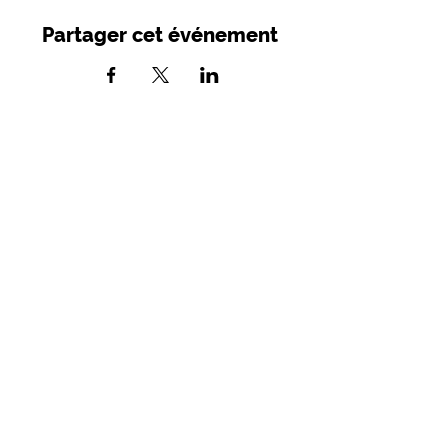
Partager cet événement
SIRET :
749 982 716 00039
- APE 9001
Z
Licences d'entrepreneur de spectacles :
2021- 005279 / 2021-05280
Mairie - Place des Consuls
46800 Montcuq-en-Quercy-Blanc