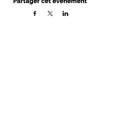
Partager cet événement
SIRET :
749 982 716 00039
- APE 9001
Z
Licences d'entrepreneur de spectacles :
2021- 005279 / 2021-05280
Mairie - Place des Consuls
46800 Montcuq-en-Quercy-Blanc
07 88 53 56 06
contact@lotetcompagnie.fr