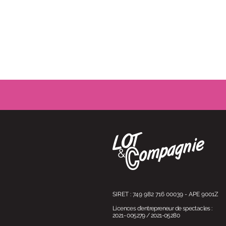
SIRET : 749 982 716 00039 - APE 9001
Z
Licences d'entrepreneur de spectacles :
2021- 005279 / 2021-05280