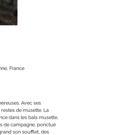
nne, France
néreuses. Avec ses 
restes de musette. La 
nce dans les bals musette, 
bals de campagne, ponctué 
rand son soufflet, des 