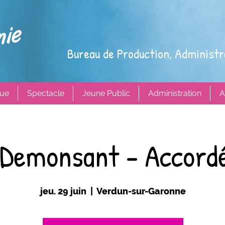
Bureau de Production, Administr
ue
Spectacle
Jeune Public
Administration
A
 Demonsant - Accord
jeu. 29 juin
  |  
Verdun-sur-Garonne