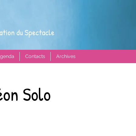
ation du Spectacle
genda
Contacts
Archives
éon Solo