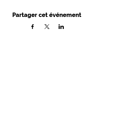
Partager cet événement
SIRET :
749 982 716 00039
- APE 9001
Z
Licences d'entrepreneur de spectacles :
2021- 005279 / 2021-05280
Mairie - Place des Consuls